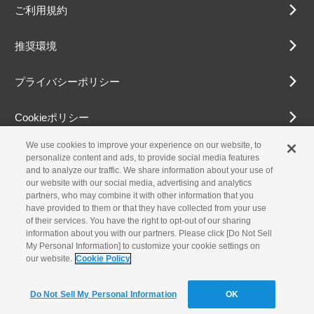
ご利用規約
推奨環境
プライバシーポリシー
Cookieポリシー
We use cookies to improve your experience on our website, to
アクセシビリティ方針
personalize content and ads, to provide social media features
and to analyze our traffic. We share information about your use of
our website with our social media, advertising and analytics
partners, who may combine it with other information that you
古物営業法に基づく表示
have provided to them or that they have collected from your use
of their services. You have the right to opt-out of our sharing
information about you with our partners. Please click [Do Not Sell
お問合せ
My Personal Information] to customize your cookie settings on
our website.
Cookie Policy
© Yamaha Motor Co., Ltd.
Do Not Sell My Personal Information
OK