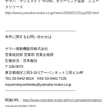
ヤマハ「マジェスティ YP250」カラーリング追加 ニュー
スリリース
http://www.yamaha-motor.co.jp/news/2008/01/31/yp250.html
-----------------------------------------------------------
本件に関するお問い合わせは
ヤマハ発動機販売株式会社
営業統括部 営業部 営業企画課
広報担当：宮本義信
〒108-0073
東京都港区三田3-10-1アーバンネット三田ビル8F
TEL 03-5442-8014 FAX 03-5442-7135
miyamotoyoshinobu@yamaha-motor.co.jp
-----------------------------------------------------------
関連URL：
http://www.yamaha-motor.jp/mc/campaign/majesty
xmaxam/index.html