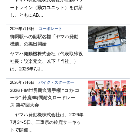
ートレイン（動力ユニット）を供給
し、ともにAB…
2026年7月6日
コーポレート
御厨駅への副駅名標「ヤマハ発動
機前」の掲出開始
ヤマハ発動機株式会社（代表取締役
社長：設楽元文、以下「当社」）
は、2026年7月…
2026年7月6日
バイク・スクーター
2026 FIM世界耐久選手権 "コカ·コ
ーラ" 鈴鹿8時間耐久ロードレー
ス 第47回大会
ヤマハ発動機株式会社は、2026年
7月3〜5日、三重県の鈴鹿サーキッ
トで開催…