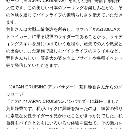
セージ（＝JAPAN CRUISING）を広く社会に発信する特任
大使です。この美しい日本のツーリングを楽しみながら、そ
の体験を通じてバイクライフの素晴らしさを伝えていただき
ます。
荒川さんは大型二輪免許を所有し、ヤマハ「XVS1300CAス
トライカー」に乗る現役のライダーであることから、ライデ
ィングスキルを身につけていく過程や、旅先での人や風景と
の出会い、また家族で楽しむバイクライフのスタイルなど、
荒川さんらしい、等身大の姿をウェブサイトや各種イベント
等で発信していただきます。
［JAPAN CRUISING アンバサダー］ 荒川静香さんからのメ
ッセージ
「このたびJAPAN CRUISINGアンバサダーに就任しました
荒川静香です。私がバイクに興味を持ったのは、練習の帰り
に素敵な女性ライダーを見かけたことがきっかけでした。私
自身もバイクとともにいろいろな体験を重ねて、その魅力を