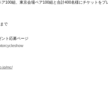
ア100組、東京会場ペア100組と合計400名様にチケットを
）
0まで
ゼント応募ページ
otorcycleshow
.jp/mc/