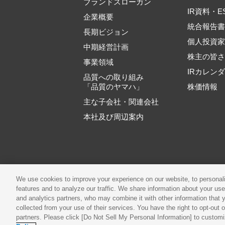
ブランドスローガン
IR資料・E
企業概要
統合報告
長期ビジョン
個人投資
中期経営計画
株主の皆
事業領域
IRカレン
品質への取り組み
「品質のヤマハ」
株価情報
主な子会社・関連会社
本社及び周辺案内
ご利用規約
推奨
We use cookies to improve your experience on our website, to personali
features and to analyze our traffic. We share information about your use
and analytics partners, who may combine it with other information that 
collected from your use of their services. You have the right to opt-out 
partners. Please click [Do Not Sell My Personal Information] to customi