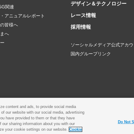
デザイン＆テクノロジー
SG関連
レース情報
書・アニュアルレポート
家の皆様へ
採用情報
さまへ
ダー
ソーシャルメディア公式アカウ
国内グループリンク
環境
プライバシーポリシー
Cookieポリシー
ze content and ads, to provide social media
 of our website with our social media, advertising
古物営業法に基づく表示
お問合せ
you have provided to them or that they have
Do Not S
of our sharing information about you with our
ze your cookie settings on our website.
Cookie
© Yamaha Motor Co., Ltd.