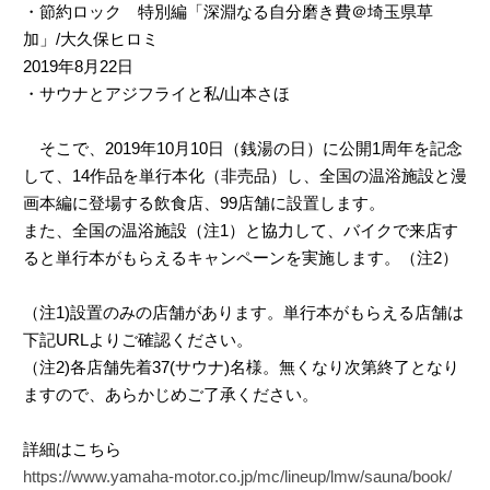
・節約ロック 特別編「深淵なる自分磨き費＠埼玉県草
加」/大久保ヒロミ
2019年8月22日
・サウナとアジフライと私/山本さほ
そこで、2019年10月10日（銭湯の日）に公開1周年を記念
して、14作品を単行本化（非売品）し、全国の温浴施設と漫
画本編に登場する飲食店、99店舗に設置します。
また、全国の温浴施設（注1）と協力して、バイクで来店す
ると単行本がもらえるキャンペーンを実施します。（注2）
（注1)設置のみの店舗があります。単行本がもらえる店舗は
下記URLよりご確認ください。
（注2)各店舗先着37(サウナ)名様。無くなり次第終了となり
ますので、あらかじめご了承ください。
詳細はこちら
https://www.yamaha-motor.co.jp/mc/lineup/lmw/sauna/book/