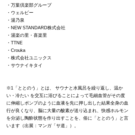
・万葉倶楽部グループ
・ウェルビー
・湯乃泉
・NEW STANDARD株式会社
・湯楽の里・喜楽里
・TTNE
・Crouka
・株式会社ユニックス
・サウナイキタイ
※1「ととのう」とは、 サウナと水風呂を繰り返し、温か
い・冷たい を交互に浴びることによって毛細血管がその度
に伸縮しポンプのように血液を先に押し出した結果全身の血
行が良くなり、脳に大量の酸素が送り込まれ、快感ホルモン
を分泌し陶酔状態を作り出すことを、俗に「ととのう」と言
います（出展：マンガ「サ道」）。