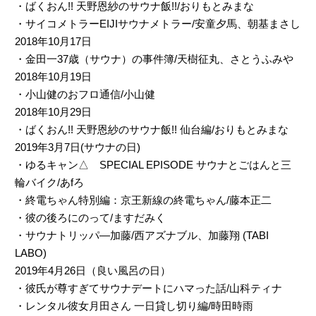
・ばくおん!! 天野恩紗のサウナ飯!!/おりもとみまな
・サイコメトラーEIJIサウナメトラー/安童夕馬、朝基まさし
2018年10月17日
・金田一37歳（サウナ）の事件簿/天樹征丸、さとうふみや
2018年10月19日
・小山健のおフロ通信/小山健
2018年10月29日
・ばくおん!! 天野恩紗のサウナ飯!! 仙台編/おりもとみまな
2019年3月7日(サウナの日)
・ゆるキャン△ SPECIAL EPISODE サウナとごはんと三
輪バイク/あfろ
・終電ちゃん特別編：京王新線の終電ちゃん/藤本正二
・彼の後ろにのって/ますだみく
・サウナトリッパ―加藤/西アズナブル、加藤翔 (TABI
LABO)
2019年4月26日（良い風呂の日）
・彼氏が尊すぎてサウナデートにハマった話/山科ティナ
・レンタル彼女月田さん 一日貸し切り編/時田時雨