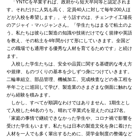
「YNTCを卒業すれば、政府から短大卒同等と認定されま
す。それだけに人気も高く、定員40人に対して毎年200人ほ
どが入校を希望します」。そう話すのは、チェンナイ工場長
のアジャイ・マハジャンさん。「学生たちはまるで粘土のよ
う。私たちは彼らに製造の知識や技術だけでなく規律や英語
を教え、その粘土を4年間かけて形にしていきます。全国ど
この職場でも通用する優秀な人材を育てるためです」と続け
ます。
入校した学生たちは、安全や品質に関する基礎的な考え方
や規律、ものづくりの基本を少しずつ身につけていきます。
二輪車組立、部品管理、機械加工、完成検査などの各工程を
半年ごとに巡回して学び、製造業のさまざまな側面に触れな
がら経験を積みます。
しかし、すべてが順調なわけではありません。1期生とし
て入校した44名のうち、晴れて卒業式を迎えたのは27名。
「家庭の事情で継続できなかった学生や、コロナ禍で影響を
受けた学生もいます。私たちは日本の製造文化を身に着けた
人材を一人でも多く輩出するために、奨学金制度の整備など