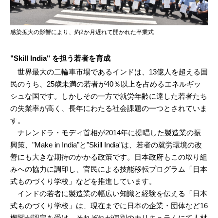
感染拡大の影響により、約2か月遅れて開かれた卒業式
"Skill India" を担う若者を育成
世界最大の二輪車市場であるインドは、13億人を超える国
民のうち、25歳未満の若者が40％以上を占めるエネルギッ
シュな国です。しかしその一方で就労年齢に達した若者たち
の失業率が高く、長年にわたる社会課題の一つとされていま
す。
ナレンドラ・モディ首相が2014年に提唱した製造業の振
興策、"Make in India"と"Skill India"は、若者の就労環境の改
善にも大きな期待のかかる政策です。日本政府もこの取り組
みへの協力に調印し、官民による技能移転プログラム「日本
式ものづくり学校」などを推進しています。
インドの若者に製造業の幅広い知識と経験を伝える「日本
式ものづくり学校」は、現在までに日本の企業・団体など16
機関が認定を受け、それぞれが個別のカリキュラムにて人材