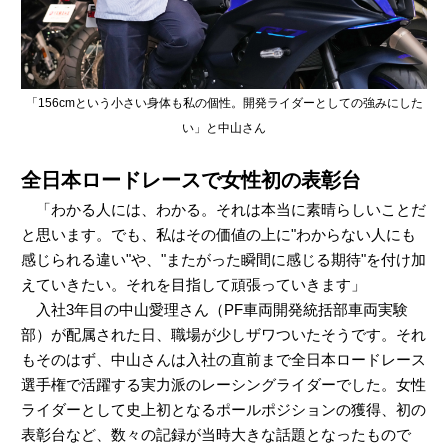
「156cmという小さい身体も私の個性。開発ライダーとしての強みにした
い」と中山さん
全日本ロードレースで女性初の表彰台
「わかる人には、わかる。それは本当に素晴らしいことだ
と思います。でも、私はその価値の上に"わからない人にも
感じられる違い"や、"またがった瞬間に感じる期待"を付け加
えていきたい。それを目指して頑張っていきます」
入社3年目の中山愛理さん（PF車両開発統括部車両実験
部）が配属された日、職場が少しザワついたそうです。それ
もそのはず、中山さんは入社の直前まで全日本ロードレース
選手権で活躍する実力派のレーシングライダーでした。女性
ライダーとして史上初となるポールポジションの獲得、初の
表彰台など、数々の記録が当時大きな話題となったもので