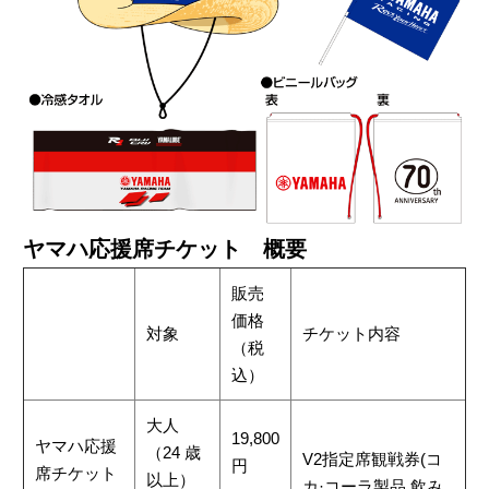
ヤマハ応援席チケット 概要
販売
価格
対象
チケット内容
（税
込）
大人
19,800
ヤマハ応援
（24 歳
V2指定席観戦券(コ
円
席チケット
以上）
カ·コーラ製品 飲み