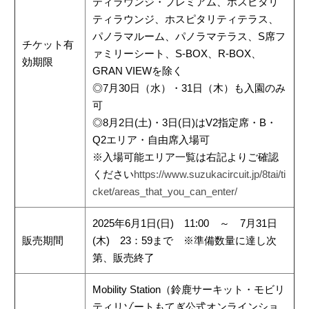
ティラウンジ・プレミアム、ホスピタリ
ティラウンジ、ホスピタリティテラス、
パノラマルーム、パノラマテラス、S席フ
チケット有
ァミリーシート、S-BOX、​R-BOX、
効期限
GRAN VIEWを除く
◎7月30日（水）・31日（木）も入園のみ
可
◎8月2日(土)・3日(日)はV2指定席・B・
Q2エリア・自由席入場可
※入場可能エリア一覧は右記よりご確認
ください
https://www.suzukacircuit.jp/8tai/ti
cket/areas_that_you_can_enter/
2025年6月1日(日) 11:00 ～ 7月31日
販売期間
(木) 23：59まで ※準備数量に達し次
第、販売終了
Mobility Station（鈴鹿サーキット・モビリ
ティリゾートもてぎ公式オンラインショ