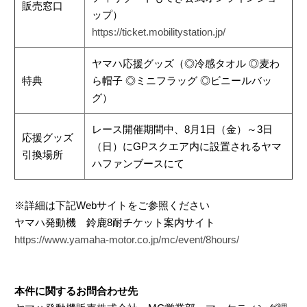
販売窓口
ップ）
https://ticket.mobilitystation.jp/
ヤマハ応援グッズ（◎冷感タオル ◎麦わ
特典
ら帽子 ◎ミニフラッグ ◎ビニールバッ
グ）
レース開催期間中、8月1日（金）～3日
応援グッズ
（日）にGPスクエア内に設置されるヤマ
引換場所
ハファンブースにて
※詳細は下記Webサイトをご参照ください
ヤマハ発動機 鈴鹿8耐チケット案内サイト
https://www.yamaha-motor.co.jp/mc/event/8hours/
本件に関するお問合わせ先