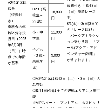
V2指定席観
放題付き ※8月3日
戦券
U23（高
（日）決勝レース
18,800
（特典付
校生～
中)
円
き）
23 歳）
8/1(金)～3(日)3日間
※料金の年
の「レース観戦」
小・中
11,000
齢区分は決
「パークアトラクシ
学生
円
勝日（2025
ョン乗り放題」「プ
年8月3日
ール(アクア・アド
子ども
（日））時
ベンチャー)利用」
（3 歳～
9,000
点での年齢
が含まれます。
未就学
円
が基準
児）
◎V2指定席は8月2日（土）・3日（日）の
み有効
◎8月1日(金)は全ての観戦エリアに入場可
能
※VIPスイート・プレミアム、ホスピタリ