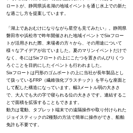
ロートが、静岡県浜名湖の地域イベントを通じ水上での新た
な過ごし方を提案しています。
「湖上であおむけになりながら星空も見てみたい」。静岡県
磐田市や浜松市で昨年開催された地域イベントでSixフロー
トが活用された際、来場者の方々から、その用途について
様々なアイデアが出ていました。夏のマリンイベントだけで
なく、冬にはSixフロートの上にこたつを置きのんびりくつ
ろぐことを目的にしたイベントも行われました。
Sixフロートは円形のゴムボートの上に当社が長年製品とし
て扱っているFRP（繊維強化プラスチック）を平らな座面と
して配した構造になっています。幅3メートル弱の大きさ
で、大人でも大の字で寝られる位の大きさです。連結するこ
とで面積を拡張することもできます。
動力は電動、タブレット端末での遠隔操作や取り付けられた
ジョイスティックの2種類の方法で簡単に操作ができ、船舶
免許も不要です。