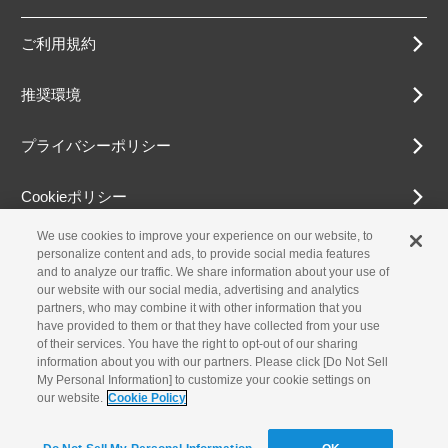
ご利用規約
推奨環境
プライバシーポリシー
Cookieポリシー
We use cookies to improve your experience on our website, to
アクセシビリティ方針
personalize content and ads, to provide social media features
and to analyze our traffic. We share information about your use of
our website with our social media, advertising and analytics
partners, who may combine it with other information that you
古物営業法に基づく表示
have provided to them or that they have collected from your use
of their services. You have the right to opt-out of our sharing
information about you with our partners. Please click [Do Not Sell
お問合せ
My Personal Information] to customize your cookie settings on
our website.
Cookie Policy
© Yamaha Motor Co., Ltd.