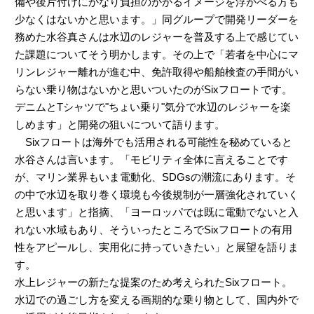
備や後片付けにかなり負担のかかるイメージを浮かべる方も
少なくはないかと思います。」同グループで開発リーダーを
務めた水谷真さんは水辺のレジャーを普及する上で感じてい
た課題についてそう明かします。その上で「若者を中心にマ
リンレジャー離れが進む中、免許取得や船舶検査の手間がい
らない乗り物はないかと思いついたのがSixフロートです。
デニムとTシャツで"ちょい乗り"気分で水辺のレジャーを楽
しめます」と開発の狙いについて語ります。
Sixフロートは海外でも活用される可能性を秘めていると
水谷さんは言います。「モビリティ全体に言えることです
が、マリン業界もいま電動化、SDGsの潮流にあります。そ
の中で水辺を取り巻く環境も今後規制が一層強化されていく
と思います」と指摘、「ヨーロッパでは既に電動でないと入
れない水域もあり、そういったところでSixフロートの有用
性をアピールし、実用化に持っていきたい」と展望を語りま
す。
水上レジャーの新たな提案のため考えられたSixフロート。
水辺での過ごし方を変える画期的な乗り物として、国内外で