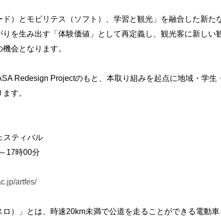
ド）とモビリテス（ソフト）、学習と観光」を融合した新た
がりを生み出す「体験価値」として再定義し、観光客に新しい
の機会となります。
A Redesign Projectのもと、本取り組みを起点に地域
ります。
ェスティバル
～17時00分
c.jp/artfes/
ロ）」とは、時速20km未満で公道を走ることができる電動