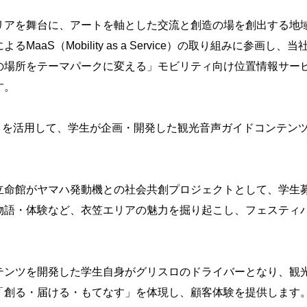
アを舞台に、アートを軸とした交流と創造の場を創出する地
aaS（Mobility as a Service）の取り組みに参画
所をテーマパークに変える」モビリティ向け位置情報サービス「Mo
す。
E.S」を活用して、学生が企画・開発した観光音声ガイドコンテ
命館がヤマハ発動機との社会共創プロジェクトとして、学生募
物語・体験など、衣笠エリアの魅力を掘り起こし、フェスティ
ンツを開発した学生自身がグリスロのドライバーとなり、観光
「創る・届ける・もてなす」を体現し、顧客体験を提供します