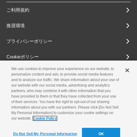
ご利用規約
推奨環境
プライバシーポリシー
Cookieポリシー
We use cookies to improve your experience on our website, to
アクセシビリティ方針
personalize content and ads, to provide social media features
and to analyze our traffic. We share information about your use of
our website with our social media, advertising and analytics
partners, who may combine it with other information that you
古物営業法に基づく表示
have provided to them or that they have collected from your use
of their services. You have the right to opt-out of our sharing
information about you with our partners. Please click [Do Not Sell
お問合せ
My Personal Information] to customize your cookie settings on
our website.
Cookie Policy
© Yamaha Motor Co., Ltd.
Do Not Sell My Personal Information
OK