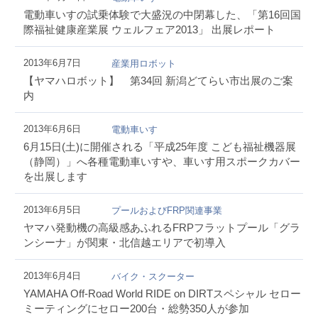
電動車いすの試乗体験で大盛況の中閉幕した、「第16回国
際福祉健康産業展 ウェルフェア2013」 出展レポート
2013年6月7日
産業用ロボット
【ヤマハロボット】 第34回 新潟どてらい市出展のご案
内
2013年6月6日
電動車いす
6月15日(土)に開催される「平成25年度 こども福祉機器展
（静岡）」へ各種電動車いすや、車いす用スポークカバー
を出展します
2013年6月5日
プールおよびFRP関連事業
ヤマハ発動機の高級感あふれるFRPフラットプール「グラ
ンシーナ」が関東・北信越エリアで初導入
2013年6月4日
バイク・スクーター
YAMAHA Off-Road World RIDE on DIRTスペシャル セロー
ミーティングにセロー200台・総勢350人が参加