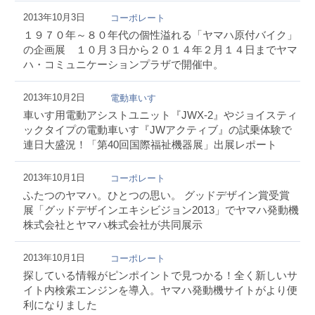
2013年10月3日
コーポレート
１９７０年～８０年代の個性溢れる「ヤマハ原付バイク」
の企画展 １０月３日から２０１４年２月１４日までヤマ
ハ・コミュニケーションプラザで開催中。
2013年10月2日
電動車いす
車いす用電動アシストユニット『JWX-2』やジョイスティ
ックタイプの電動車いす『JWアクティブ』の試乗体験で
連日大盛況！「第40回国際福祉機器展」出展レポート
2013年10月1日
コーポレート
ふたつのヤマハ。ひとつの思い。 グッドデザイン賞受賞
展「グッドデザインエキシビジョン2013」でヤマハ発動機
株式会社とヤマハ株式会社が共同展示
2013年10月1日
コーポレート
探している情報がピンポイントで見つかる！全く新しいサ
イト内検索エンジンを導入。ヤマハ発動機サイトがより便
利になりました