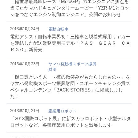
二輪世界最高峰レース「MotoGP」のエンジニアに焦点を
当てたヤマハドキュメンタリームービー「YZR-M1とロッ
シをつなぐエンジン制御エンジニア」公開のお知らせ
2013年10月24日
電動自転車
電動アシスト自転車業界初！三輪車と脱着式専用リヤカー
を連結した配送業務専用モデル「ＰＡＳ ＧＥＡＲ ＣＡ
ＲＧＯ」新発売
2013年10月23日
ヤマハ発動機スポーツ振興
財団
「樋口豊という人 ～彼の微笑みがもたらしたもの～」を
ヤマハ発動機スポーツ振興財団・スポーツチャレンジ賞ス
ペシャルコンテンツ「BACK STORIES」に掲載しまし
た！
2013年10月21日
産業用ロボット
「2013国際ロボット展」に新スカラロボット・小型デルタ
ロボットなど、各種産業用ロボットを出展します