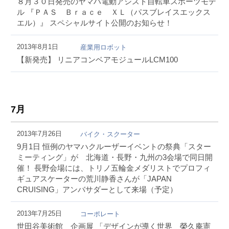
８月３０日発売のヤマハ電動アシスト自転車スポーツモデ
ル 『ＰＡＳ Ｂｒａｃｅ ＸＬ（パスブレイスエックス
エル）』 スペシャルサイト公開のお知らせ！
2013年8月1日
産業用ロボット
【新発売】 リニアコンベアモジュールLCM100
7月
2013年7月26日
バイク・スクーター
9月1日 恒例のヤマハクルーザーイベントの祭典「スター
ミーティング」が 北海道・長野・九州の3会場で同日開
催！ 長野会場には、トリノ五輪金メダリストでプロフィ
ギュアスケーターの荒川静香さんが「JAPAN
CRUISING」アンバサダーとして来場（予定）
2013年7月25日
コーポレート
世田谷美術館 企画展 「デザインが導く世界 榮久庵憲