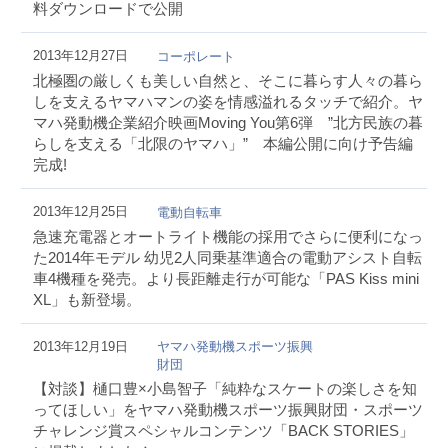
料ダウンロードで公開
2013年12月27日
コーポレート
北極圏の厳しくも美しい自然と、そこに暮らす人々の暮ら
しを支えるヤマハマンの姿を情感溢れるタッチで紹介。ヤ
マハ発動機企業紹介映画Moving You第6弾 ”北方民族の暮
らしを支える「北限のヤマハ」” 本編公開に向け予告編
完成!
2013年12月25日
電動自転車
急速充電器とオートライト機能の採用でさらに便利になっ
た2014年モデル 幼児2人同乗基準適合の電動アシスト自転
車4機種を発売。より長距離走行が可能な「PAS Kiss mini
XL」も新登場。
2013年12月19日
ヤマハ発動機スポーツ振興
財団
【対談】樋口豊×小島智子「純粋なスケートの楽しさを知
ってほしい」をヤマハ発動機スポーツ振興財団・スポーツ
チャレンジ賞スペシャルコンテンツ「BACK STORIES」